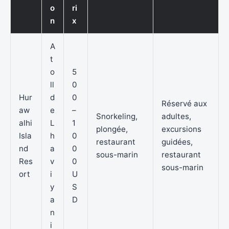
o
ri
n
x
A
t
o
5
ll
0
Hur
d
0
Réservé aux
aw
e
–
Snorkeling,
adultes,
alhi
L
1
plongée,
excursions
Isla
h
0
restaurant
guidées,
nd
a
0
sous-marin
restaurant
Res
v
0
sous-marin
ort
i
U
y
S
a
D
n
i