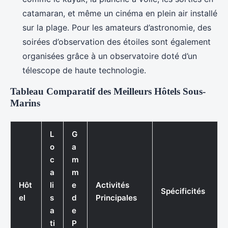
catamaran, et même un cinéma en plein air installé
sur la plage. Pour les amateurs d’astronomie, des
soirées d’observation des étoiles sont également
organisées grâce à un observatoire doté d’un
télescope de haute technologie.
Tableau Comparatif des Meilleurs Hôtels Sous-
Marins
L
G
o
a
c
m
a
m
Hôt
li
e
Activités
Spécificités
el
s
d
Principales
a
e
ti
P