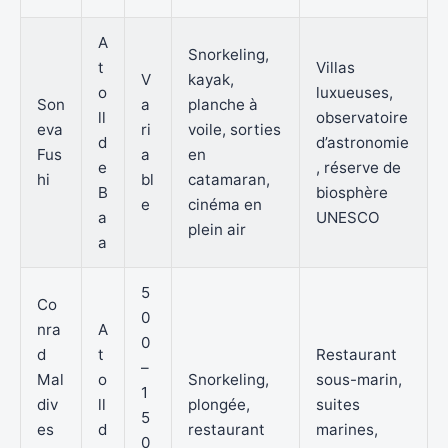
A
Snorkeling,
t
Villas
V
kayak,
o
luxueuses,
Son
a
planche à
ll
observatoire
eva
ri
voile, sorties
d
d’astronomie
Fus
a
en
e
, réserve de
hi
bl
catamaran,
B
biosphère
e
cinéma en
a
UNESCO
plein air
a
5
Co
0
nra
A
0
d
t
Restaurant
–
Mal
o
Snorkeling,
sous-marin,
1
div
ll
plongée,
suites
5
es
d
restaurant
marines,
0