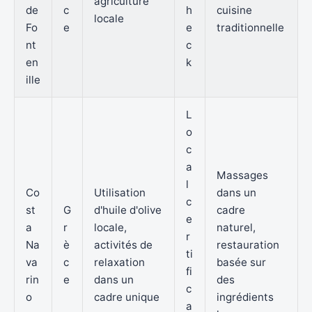
agriculture
de
c
h
cuisine
locale
Fo
e
e
traditionnelle
nt
c
en
k
ille
L
o
c
a
Massages
l
Co
Utilisation
dans un
c
st
G
d'huile d'olive
cadre
e
a
r
locale,
naturel,
r
Na
è
activités de
restauration
ti
va
c
relaxation
basée sur
fi
rin
e
dans un
des
c
o
cadre unique
ingrédients
a