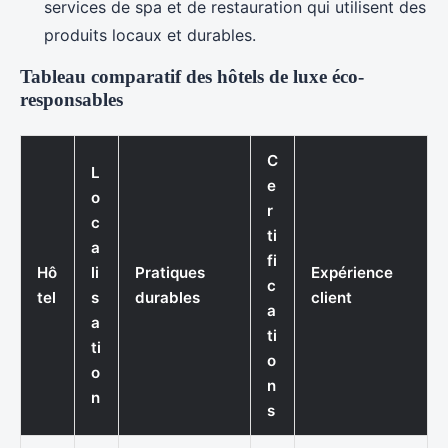
services de spa et de restauration qui utilisent des
produits locaux et durables.
Tableau comparatif des hôtels de luxe éco-
responsables
C
L
e
o
r
c
ti
a
fi
Hô
li
Pratiques
Expérience
c
tel
s
durables
client
a
a
ti
ti
o
o
n
n
s