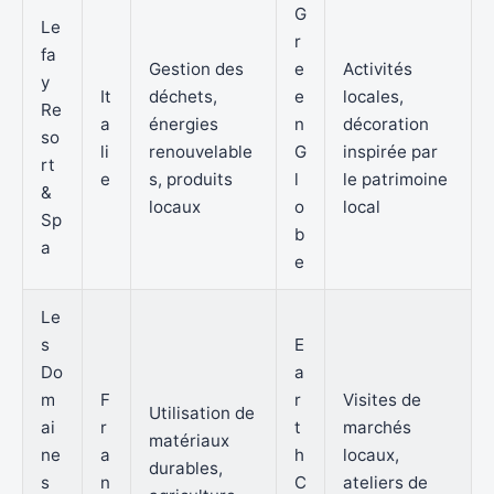
G
Le
r
fa
Gestion des
e
Activités
y
It
déchets,
e
locales,
Re
a
énergies
n
décoration
so
li
renouvelable
G
inspirée par
rt
e
s, produits
l
le patrimoine
&
locaux
o
local
Sp
b
a
e
Le
s
E
Do
a
m
F
r
Visites de
Utilisation de
ai
r
t
marchés
matériaux
ne
a
h
locaux,
durables,
s
n
C
ateliers de