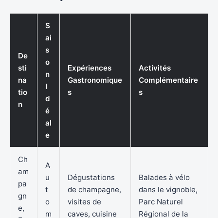
S
ai
s
De
o
sti
Expériences
Activités
n
na
Gastronomique
Complémentaire
I
tio
s
s
d
n
é
al
e
Ch
A
am
u
Dégustations
Balades à vélo
pa
t
de champagne,
dans le vignoble,
gn
o
visites de
Parc Naturel
e,
m
caves, cuisine
Régional de la