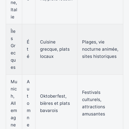
ne,
Ital
ie
Île
s
É
Cuisine
Plages, vie
Gr
t
grecque, plats
nocturne animée,
ec
é
locaux
sites historiques
qu
es
Mu
A
nic
u
Festivals
h,
t
Oktoberfest,
culturels,
All
o
bières et plats
attractions
em
m
bavarois
amusantes
ag
n
ne
e