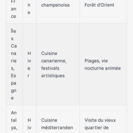
Fr
n
champenoise
Forêt d'Orient
an
e
ce
Île
s
Ca
na
H
Cuisine
rie
iv
canarienne,
Plages, vie
s,
e
festivals
nocturne animée
Es
r
artistiques
pa
gn
e
An
tal
H
Cuisine
Visite du vieux
ya,
iv
méditerranéen
quartier de