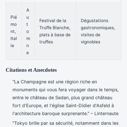
A
Pié
u
Festival de la
Dégustations
mo
t
Truffe Blanche,
gastronomiques,
nt,
o
plats à base de
visites de
Ital
m
truffes
vignobles
ie
n
e
Citations et Anecdotes
"La Champagne est une région riche en
monuments qui vous fera voyager dans le temps,
entre le château de Sedan, plus grand château
fort d'Europe, et l'église Saint-Didier d'Asfeld à
l'architecture baroque surprenante." – Linternaute
"Tokyo brille par sa sécurité, notamment dans les