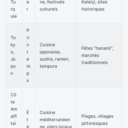
Tu
e
ne, festivals
Kaleiçi, sites
rq
r
culturels
historiques
uie
P
To
ri
ky
n
Cuisine
Fêtes "hanami",
o,
t
japonaise,
marchés
Ja
e
sushis, ramen,
traditionnels
po
m
tempura
n
p
s
Cô
te
Am
É
Cuisine
alfi
Plages, villages
t
méditerranéen
tai
pittoresques
é
ne, plats locaux