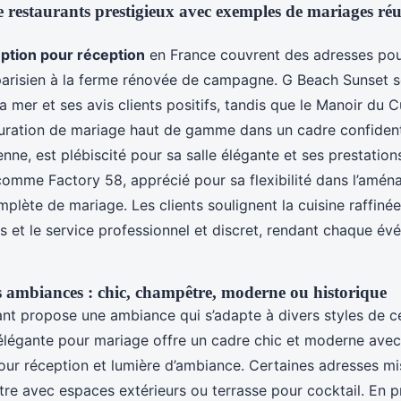
 restaurants prestigieux avec exemples de mariages réus
eption pour réception
en France couvrent des adresses pou
 parisien à la ferme rénovée de campagne. G Beach Sunset s
 mer et ses avis clients positifs, tandis que le Manoir du 
tauration de mariage haut de gamme dans un cadre confidenti
enne, est plébiscité pour sa salle élégante et ses prestations
 comme Factory 58, apprécié pour sa flexibilité dans l’amé
plète de mariage. Les clients soulignent la cuisine raffinée
s et le service professionnel et discret, rendant chaque é
s ambiances : chic, champêtre, moderne ou historique
nt propose une ambiance qui s’adapte à divers styles de cé
e élégante pour mariage offre un cadre chic et moderne ave
our réception et lumière d’ambiance. Certaines adresses mis
e avec espaces extérieurs ou terrasse pour cocktail. En pr