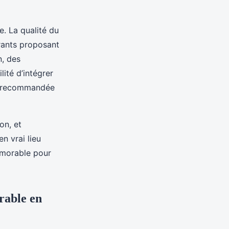
. La qualité du
urants proposant
n, des
ité d’intégrer
nt recommandée
on, et
n vrai lieu
émorable pour
rable en