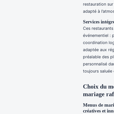
restauration sur
adapté à l’atmos
Services intégr
Ces restaurants
événementiel : p
coordination log
adaptée aux ré
préalable des p
personnalisé da
toujours saluée d
Choix du me
mariage raf
Menus de maria
créatives et in