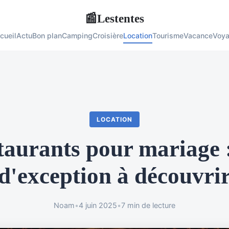
Lestentes
📰
cueil
Actu
Bon plan
Camping
Croisière
Location
Tourisme
Vacance
Voy
LOCATION
taurants pour mariage :
d'exception à découvri
Noam
•
4 juin 2025
•
7 min de lecture