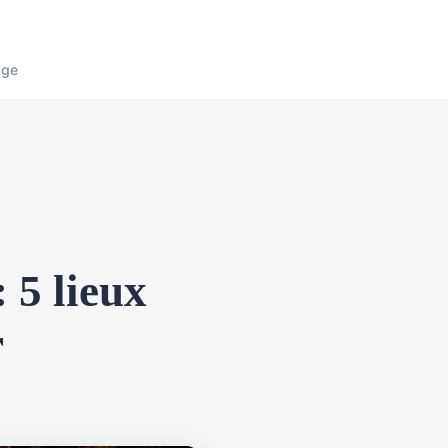
age
 5 lieux
r