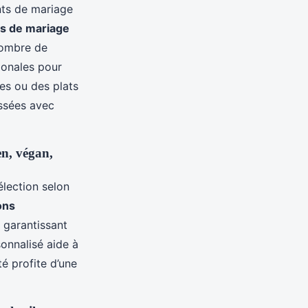
nts de mariage
as de mariage
Nombre de
ionales pour
es ou des plats
ssées avec
en, végan,
élection selon
ons
, garantissant
onnalisé aide à
é profite d’une