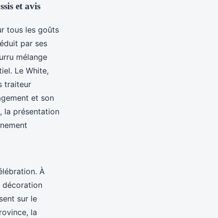
sis et avis
r tous les goûts
éduit par ses
Curru mélange
el. Le White,
 traiteur
nagement et son
, la présentation
vénement
lébration. À
c décoration
ent sur le
ovince, la