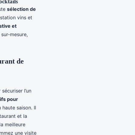
ocktails
ste
sélection de
tation vins et
tive et
 sur-mesure,
urant de
sécuriser l’un
ifs pour
 haute saison. Il
taurant et la
la meilleure
mmez une visite