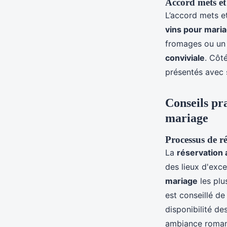
Accord mets et 
L’accord mets e
vins pour mari
fromages ou un 
conviviale
. Côt
présentés avec s
Conseils pr
mariage
Processus de r
La
réservation 
des lieux d'exc
mariage
les plu
est conseillé de
disponibilité de
ambiance romant