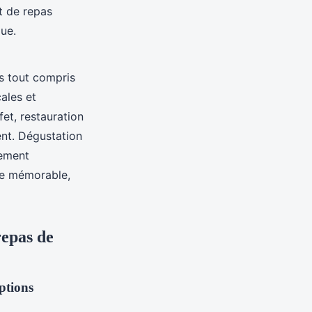
t de repas
que.
s tout compris
ales et
fet, restauration
nt. Dégustation
nement
ée mémorable,
repas de
ptions