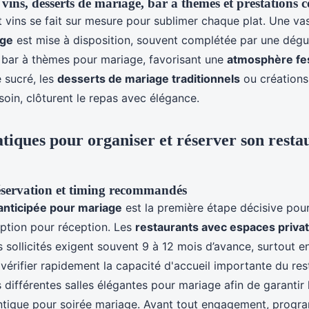
vins, desserts de mariage, bar à thèmes et prestations c
t vins se fait sur mesure pour sublimer chaque plat. Une va
age
est mise à disposition, souvent complétée par une dégus
bar à thèmes pour mariage, favorisant une
atmosphère fes
é sucré, les
desserts de mariage traditionnels
ou créations
oin, clôturent le repas avec élégance.
atiques pour organiser et réserver son resta
éservation et timing recommandés
anticipée pour mariage
est la première étape décisive pour 
eption pour réception. Les
restaurants avec espaces privat
s sollicités exigent souvent 9 à 12 mois d’avance, surtout en
 vérifier rapidement la capacité d'accueil importante du res
s différentes salles élégantes pour mariage afin de garantir 
ique pour soirée mariage. Avant tout engagement, progra