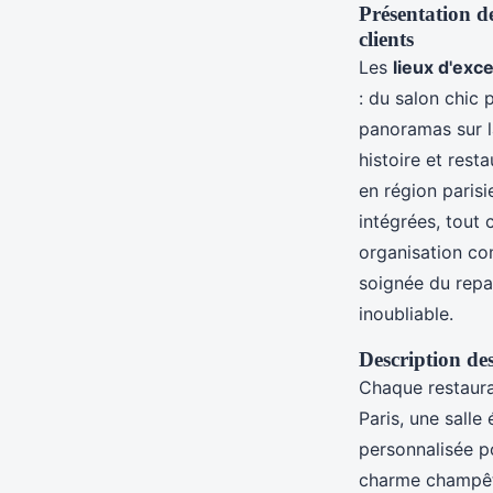
Présentation de
clients
Les
lieux d'exc
: du salon chic
panoramas sur la
histoire et res
en région parisi
intégrées, tout
organisation com
soignée du repa
inoubliable.
Description de
Chaque restaura
Paris, une sall
personnalisée p
charme champêtr