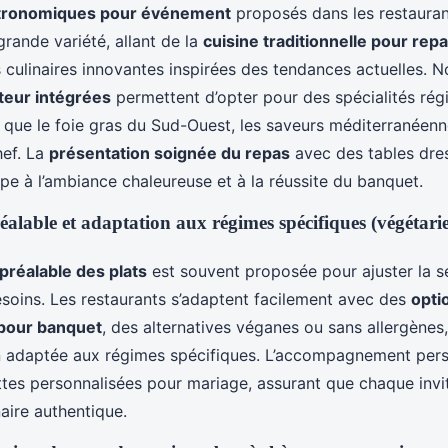
tronomiques pour événement
proposés dans les restaura
rande variété, allant de la
cuisine traditionnelle pour rep
 culinaires innovantes inspirées des tendances actuelles. 
iteur intégrées
permettent d’opter pour des spécialités rég
s que le foie gras du Sud-Ouest, les saveurs méditerranéenn
hef. La
présentation soignée du repas
avec des tables dre
pe à l’ambiance chaleureuse et à la réussite du banquet.
éalable et adaptation aux régimes spécifiques (végétari
préalable des plats
est souvent proposée pour ajuster la s
esoins. Les restaurants s’adaptent facilement avec des
opti
pour banquet
, des alternatives véganes ou sans allergènes
n adaptée aux régimes spécifiques. L’accompagnement pers
ttes personnalisées pour mariage, assurant que chaque invit
aire authentique.