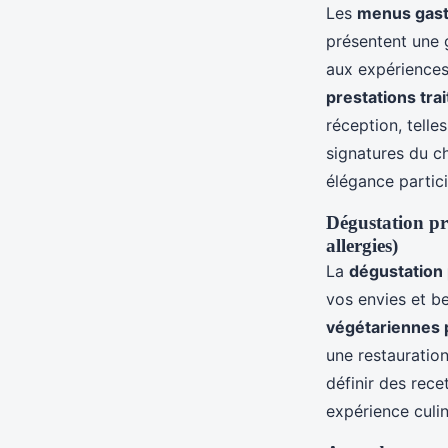
Les
menus gas
présentent une g
aux expériences
prestations tra
réception, telle
signatures du c
élégance partici
Dégustation pr
allergies)
La
dégustation 
vos envies et b
végétariennes 
une restauratio
définir des rece
expérience culin