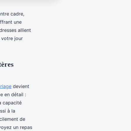
ntre cadre,
ffrant une
resses allient
 votre jour
tères
ariage
devient
e en détail :
a capacité
si à la
acilement de
évoyez un repas