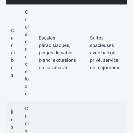
C
r
oi
C
si
a
Escales
Suites
è
r
paradisiaques,
spacieuses
r
aï
plages de sable
avec balcon
e
b
blanc, excursions
privé, service
d
e
en catamaran
de majordome
e
s
lu
x
e
C
Îl
r
e
oi
s
si