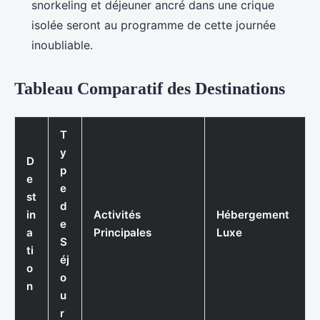
snorkeling et déjeuner ancré dans une crique
isolée seront au programme de cette journée
inoubliable.
Tableau Comparatif des Destinations
T
y
D
p
e
e
st
d
in
Activités
Hébergement
e
a
Principales
Luxe
S
ti
éj
o
o
n
u
r