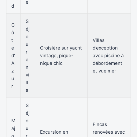
e
d
S
C
éj
ô
o
t
Villas
u
e
Croisière sur yacht
d’exception
r
d’
vintage, pique-
avec piscine à
e
A
nique chic
débordement
n
z
et vue mer
vi
u
ll
r
a
S
éj
M
o
Fincas
aj
u
Excursion en
rénovées avec
o
r