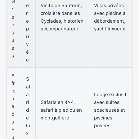
G
è
Visite de Santorin,
Villas privées
r
r
croisière dans les
avec piscine à
e
e
Cyclades, historien
débordement,
c
p
accompagnateur
yacht luxueux
q
ri
u
v
e
é
s
e
A
S
fr
af
iq
a
Lodge exclusif
u
ri
Safaris en 4×4,
avec suites
e
d
safari à pied ou en
spacieuses et
d
e
montgolfière
piscines
u
lu
privées
S
x
u