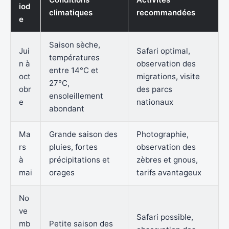
iod
climatiques
recommandées
e
Saison sèche,
Jui
Safari optimal,
températures
n à
observation des
entre 14°C et
oct
migrations, visite
27°C,
obr
des parcs
ensoleillement
e
nationaux
abondant
Ma
Grande saison des
Photographie,
rs
pluies, fortes
observation des
à
précipitations et
zèbres et gnous,
mai
orages
tarifs avantageux
No
ve
Safari possible,
mb
Petite saison des